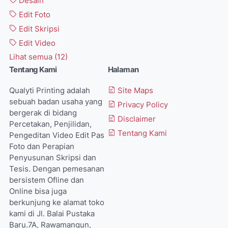
Desain
Edit Foto
Edit Skripsi
Edit Video
Lihat semua (12)
Tentang Kami
Halaman
Qualyti Printing adalah
Site Maps
sebuah badan usaha yang
Privacy Policy
bergerak di bidang
Disclaimer
Percetakan, Penjilidan,
Tentang Kami
Pengeditan Video Edit Pas
Foto dan Perapian
Penyusunan Skripsi dan
Tesis. Dengan pemesanan
bersistem Ofline dan
Online bisa juga
berkunjung ke alamat toko
kami di Jl. Balai Pustaka
Baru.7A, Rawamangun,