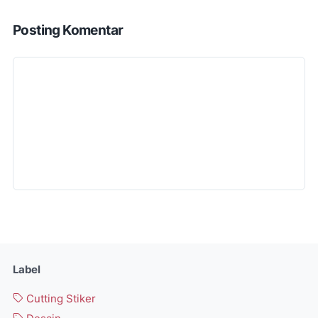
Posting Komentar
Label
Cutting Stiker