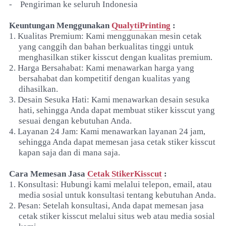
-
Pengiriman ke seluruh Indonesia
Keuntungan Menggunakan
QualytiPrinting
:
1.
Kualitas Premium: Kami menggunakan mesin cetak
yang canggih dan bahan berkualitas tinggi untuk
menghasilkan stiker kisscut dengan kualitas premium.
2.
Harga Bersahabat: Kami menawarkan harga yang
bersahabat dan kompetitif dengan kualitas yang
dihasilkan.
3.
Desain Sesuka Hati: Kami menawarkan desain sesuka
hati, sehingga Anda dapat membuat stiker kisscut yang
sesuai dengan kebutuhan Anda.
4.
Layanan 24 Jam: Kami menawarkan layanan 24 jam,
sehingga Anda dapat memesan jasa cetak stiker kisscut
kapan saja dan di mana saja.
Cara Memesan Jasa
Cetak StikerKisscut
:
1.
Konsultasi: Hubungi kami melalui telepon, email, atau
media sosial untuk konsultasi tentang kebutuhan Anda.
2.
Pesan: Setelah konsultasi, Anda dapat memesan jasa
cetak stiker kisscut melalui situs web atau media sosial