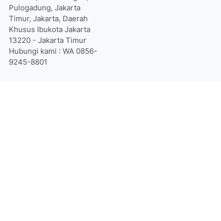
Pulogadung, Jakarta
Timur, Jakarta, Daerah
Khusus Ibukota Jakarta
13220 - Jakarta Timur
Hubungi kami : WA 0856-
9245-8801